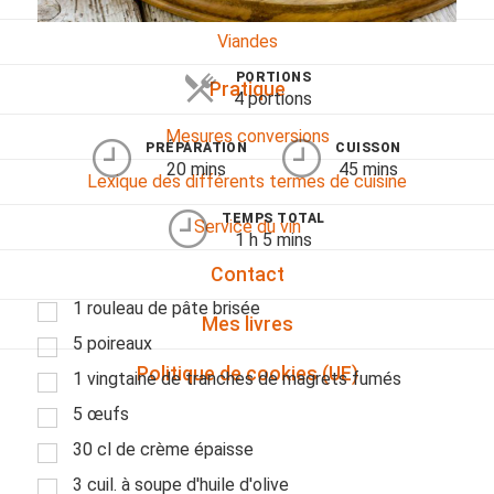
Viandes
PORTIONS
Pratique
4 portions
Mesures conversions
PRÉPARATION
CUISSON
20 mins
45 mins
Lexique des différents termes de cuisine
TEMPS TOTAL
Service du vin
1 h 5 mins
Contact
1 rouleau de pâte brisée
Mes livres
5 poireaux
Politique de cookies (UE)
1 vingtaine de tranches de magrets fumés
5 œufs
30 cl de crème épaisse
3 cuil. à soupe d'huile d'olive