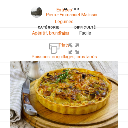
AUTEUR
Entrées
Pierre-Emmanuel Malissin
Légumes
CATÉGORIE
DIFFICULTÉ
Apéritif, brunch...
Facile
Pains
Plats
Poissons, coquillages, crustacés
Régime
Sans gluten
Sans lactose
Sans sel
Sauces et accompagnements
Végétarien