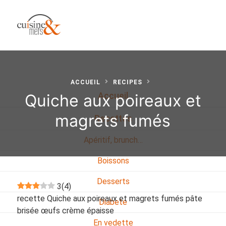
ACCUEIL
RECIPES
Quiche aux poireaux et
Accueil
magrets fumés
Recettes
Apéritif, brunch…
Boissons
Desserts
3
(
4
)
recette Quiche aux poireaux et magrets fumés pâte
Diabete
brisée œufs crème épaisse
En vedette