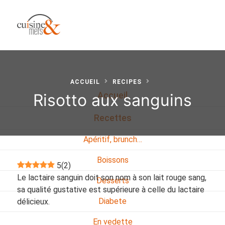
ACCUEIL
RECIPES
Risotto aux sanguins
Accueil
Recettes
Apéritif, brunch…
Boissons
5
(
2
)
Le lactaire sanguin doit son nom à son lait rouge sang,
Desserts
sa qualité gustative est supérieure à celle du lactaire
Diabete
délicieux.
En vedette