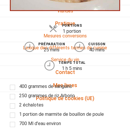
Viandes
Pratique
PORTIONS
1 portion
Mesures conversions
PRÉPARATION
CUISSON
Lexique des différents termes de cuisine
25 mins
40 mins
Service du vin
TEMPS TOTAL
1 h 5 mins
Contact
Mes livres
400 grammes de sanguins
250 grammes de riz Arborio
Politique de cookies (UE)
2 échalotes
1 portion de marmite de bouillon de poule
700 Ml d'eau environ