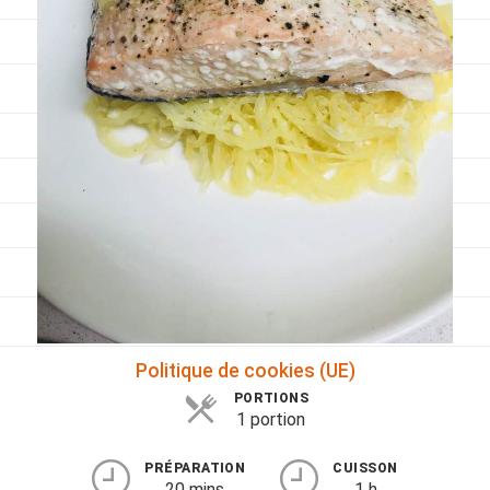
Viandes
Pratique
Mesures conversions
Lexique des différents termes de cuisine
Service du vin
Contact
Mes livres
Politique de cookies (UE)
PORTIONS
1 portion
PRÉPARATION
CUISSON
20 mins
1 h