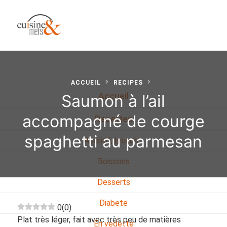
ACCUEIL
RECIPES
Saumon à l’ail
Accueil
accompagné de courge
Recettes
spaghetti au parmesan
Apéritif, brunch…
Boissons
Desserts
Diabete
0
(
0
)
Plat très léger, fait avec très peu de matières
En vedette