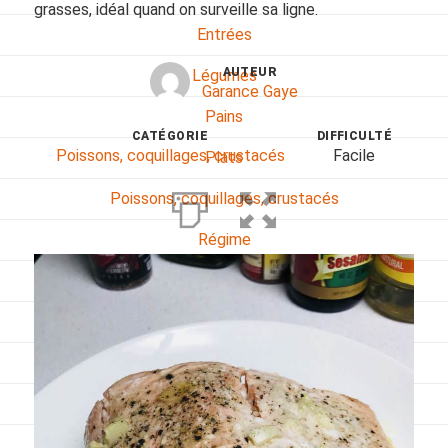
grasses, idéal quand on surveille sa ligne.
Entrées
AUTEUR
Légumes
Garance Gaye
Pains
CATÉGORIE
DIFFICULTÉ
Poissons, coquillages, crustacés
Facile
Plats
Poissons, coquillages, crustacés
Régime
Sans gluten
Sans lactose
Sans sel
Sauces et accompagnements
Végétarien