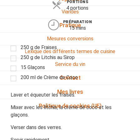
PORTIONS
4 portions
Viandes
PRÉPARATION
Pratique
15 mins
Mesures conversions
250 g de Fraises
Lexique des différents termes de cuisine
250 g de Litchis au Sirop
Service du vin
15 Glaçons
200 ml de Crème de Coco
Contact
Mes livres
Laver et équeuter les fraises.
Politique de cookies (UE)
Mixer avec les litchis, la crème de coco et les
glaçons.
Verser dans des verres.
Servir rapidement.