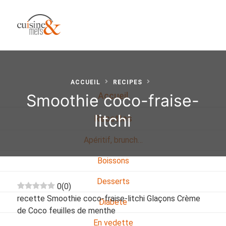
ACCUEIL
RECIPES
Smoothie coco-fraise-
Accueil
litchi
Recettes
Apéritif, brunch…
Boissons
Desserts
0
(
0
)
recette Smoothie coco-fraise-litchi Glaçons Crème
Diabete
de Coco feuilles de menthe
En vedette