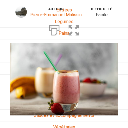
AUTEUR
DIFFICULTÉ
Entrées
Pierre-Emmanuel Malissin
Facile
Légumes
Pains
Plats
Poissons, coquillages, crustacés
Régime
Sans gluten
Sans lactose
Sans sel
Sauces et accompagnements
Végétarien