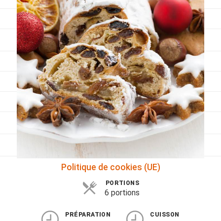
Viandes
Pratique
Mesures conversions
Lexique des différents termes de cuisine
Service du vin
Contact
Mes livres
Politique de cookies (UE)
PORTIONS
6 portions
PRÉPARATION
CUISSON