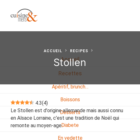
ACCUEIL
RECIPES
Stollen
Accueil
Recettes
Apéritif, brunch…
Boissons
4.3
(
4
)
Le Stollen est d'origine allemande mais aussi connu
Desserts
en Alsace Lorraine, c'est une tradition de Noël qui
Diabete
remonte au moyen-age.
En vedette