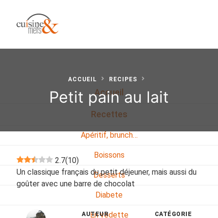
ACCUEIL
RECIPES
Petit pain au lait
Accueil
Recettes
Apéritif, brunch…
Boissons
2.7
(
10
)
Un classique français du petit déjeuner, mais aussi du
Desserts
goûter avec une barre de chocolat
Diabete
En vedette
AUTEUR
CATÉGORIE