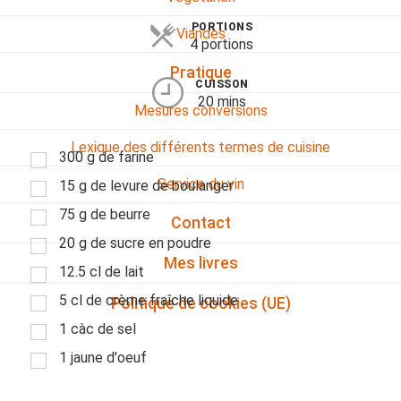
PORTIONS
Viandes
4 portions
Pratique
CUISSON
20 mins
Mesures conversions
Lexique des différents termes de cuisine
300 g de farine
Service du vin
15 g de levure de boulanger
75 g de beurre
Contact
20 g de sucre en poudre
Mes livres
12.5 cl de lait
5 cl de crème fraîche liquide
Politique de cookies (UE)
1 càc de sel
1 jaune d'oeuf