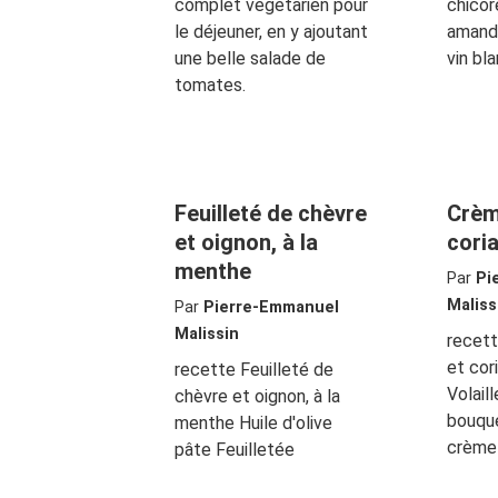
complet végétarien pour
chicor
le déjeuner, en y ajoutant
amande
une belle salade de
vin bl
tomates.
Feuilleté de chèvre
Crèm
et oignon, à la
cori
menthe
Par
Pi
Maliss
Par
Pierre-Emmanuel
Malissin
recet
et cor
recette Feuilleté de
Volaill
chèvre et oignon, à la
bouque
menthe Huile d'olive
crème
pâte Feuilletée