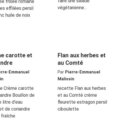
faire une salade
ée frisée romaine
végétarienne...
s effilées persil
anc huile de noix
e carotte et
Flan aux herbes et
andre
au Comté
erre-Emmanuel
Par
Pierre-Emmanuel
in
Malissin
te Crème carotte
recette Flan aux herbes
iandre Bouillon de
et au Comté crème
e litre d'eau
fleurette estragon persil
t de coriandre
ciboulette
 fraîche