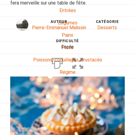
fera merveille sur une table de fête.
Entrées
AUTEUR
CATÉGORIE
Légumes
Pierre-Emmanuel Malissin
Desserts
Pains
DIFFICULTÉ
Facile
Plats
Poissons, coquillages, crustacés
Régime
Sans gluten
Sans lactose
Sans sel
Sauces et accompagnements
Végétarien