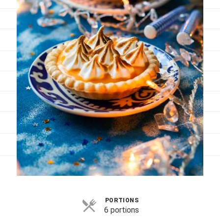
Viandes
Pratique
Mesures conversions
Lexique des différents termes de cuisine
Service du vin
Contact
Mes livres
Politique de cookies (UE)
PORTIONS
6 portions