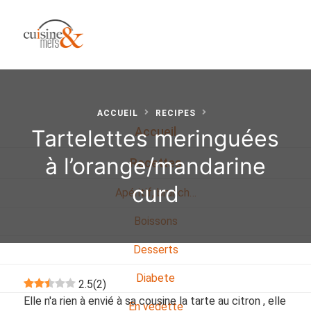
ACCUEIL
RECIPES
Tartelettes meringuées
Accueil
à l’orange/mandarine
Recettes
curd
Apéritif, brunch…
Boissons
Desserts
Diabete
2.5
(
2
)
Elle n'a rien à envié à sa cousine la tarte au citron , elle
En vedette