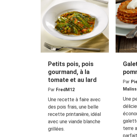
Petits pois, pois
Gale
gourmand, à la
pomm
tomate et au lard
Par
Pi
Maliss
Par
FredM12
Une pe
Une recette à faire avec
délici
des pois frais, une belle
écono
recette printanière, idéal
galet
avec une viande blanche
terre
grillées.
parfai