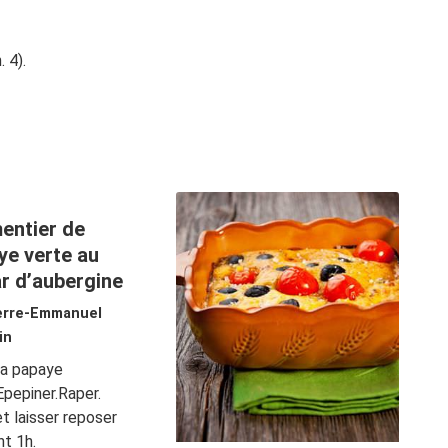
 4).
entier de
ye verte au
ar d’aubergine
erre-Emmanuel
in
la papaye
Epepiner.Raper.
et laisser reposer
t 1h.