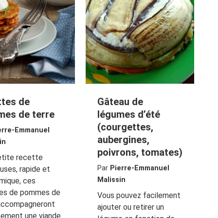
ttes de
Gâteau de
es de terre
légumes d’été
(courgettes,
erre-Emmanuel
aubergines,
in
poivrons, tomates)
tite recette
Par
Pierre-Emmanuel
euses, rapide et
Malissin
mique, ces
tes de pommes de
Vous pouvez facilement
 accompagneront
ajouter ou retirer un
tement une viande