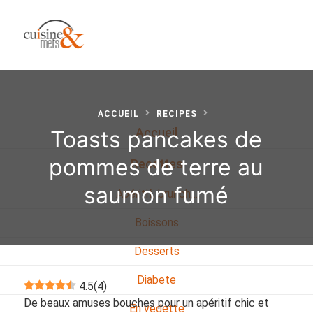
ACCUEIL
RECIPES
Toasts pancakes de
Accueil
pommes de terre au
Recettes
saumon fumé
Apéritif, brunch…
Boissons
Desserts
Diabete
4.5
(
4
)
De beaux amuses bouches pour un apéritif chic et
En vedette