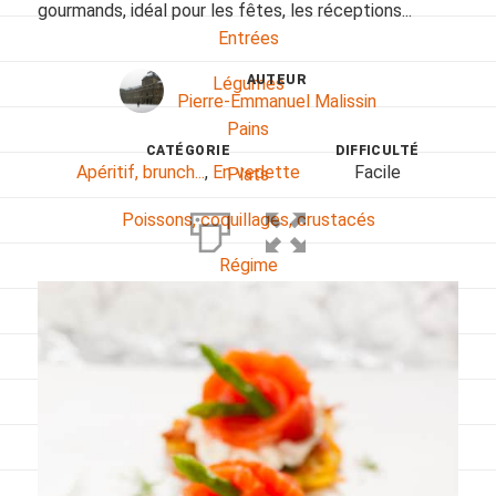
gourmands, idéal pour les fêtes, les réceptions...
Entrées
AUTEUR
Légumes
Pierre-Emmanuel Malissin
Pains
CATÉGORIE
DIFFICULTÉ
Apéritif, brunch...
,
En vedette
Facile
Plats
Poissons, coquillages, crustacés
Régime
Sans gluten
Sans lactose
Sans sel
Sauces et accompagnements
Végétarien