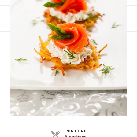
Viandes
Pratique
Mesures conversions
Lexique des différents termes de cuisine
Service du vin
Contact
Mes livres
Politique de cookies (UE)
PORTIONS