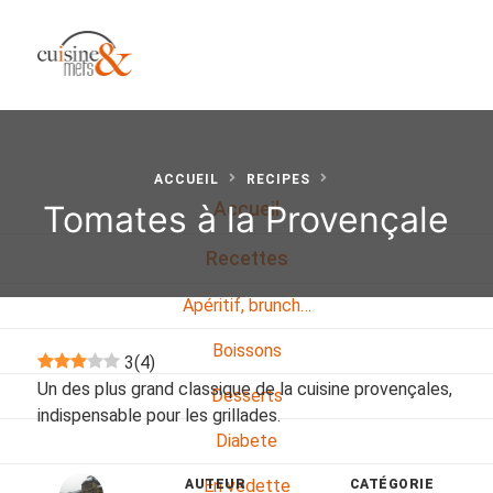
ACCUEIL
RECIPES
Tomates à la Provençale
Accueil
Recettes
Apéritif, brunch…
Boissons
3
(
4
)
Un des plus grand classique de la cuisine provençales,
Desserts
indispensable pour les grillades.
Diabete
En vedette
AUTEUR
CATÉGORIE