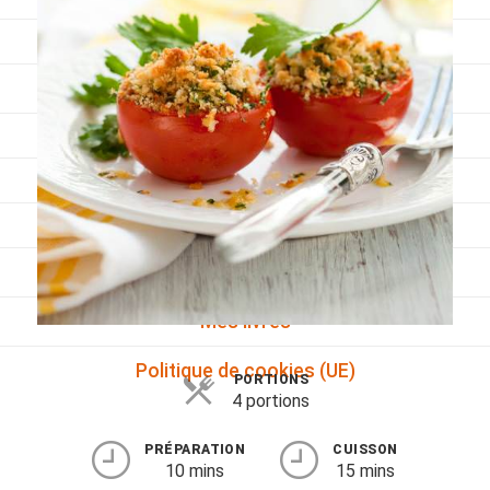
Viandes
Pratique
Mesures conversions
Lexique des différents termes de cuisine
Service du vin
Contact
Mes livres
Politique de cookies (UE)
PORTIONS
4 portions
PRÉPARATION
CUISSON
10 mins
15 mins