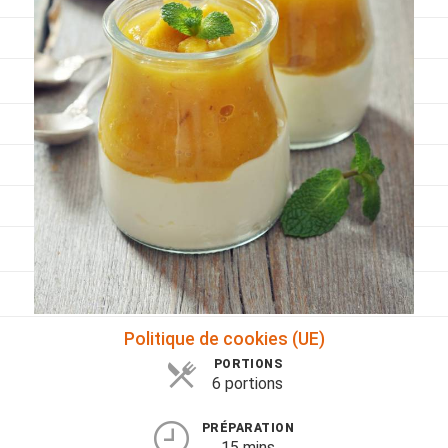
Viandes
Pratique
Mesures conversions
Lexique des différents termes de cuisine
Service du vin
Contact
Mes livres
Politique de cookies (UE)
PORTIONS
6 portions
PRÉPARATION
15 mins