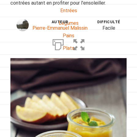
contrées autant en profiter pour l'ensoleiller.
Entrées
AUTEUR
DIFFICULTÉ
Légumes
Pierre-Emmanuel Malissin
Facile
Pains
Plats
Poissons, coquillages, crustacés
Régime
Sans gluten
Sans lactose
Sans sel
Sauces et accompagnements
Végétarien