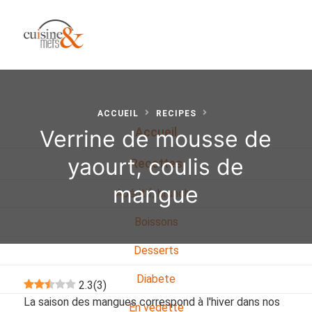
ACCUEIL
RECIPES
Verrine de mousse de
Accueil
yaourt, coulis de
Recettes
mangue
Apéritif, brunch…
Boissons
Desserts
Diabete
2.3
(
3
)
La saison des mangues correspond à l'hiver dans nos
En vedette