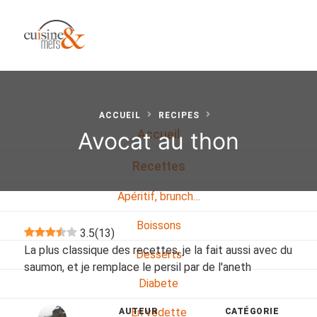
ACCUEIL
RECIPES
Avocat au thon
Accueil
Recettes
Apéritif, brunch…
Boissons
3.5
(
13
)
La plus classique des recettes, je la fait aussi avec du
Desserts
saumon, et je remplace le persil par de l'aneth
Diabete
En vedette
AUTEUR
CATÉGORIE