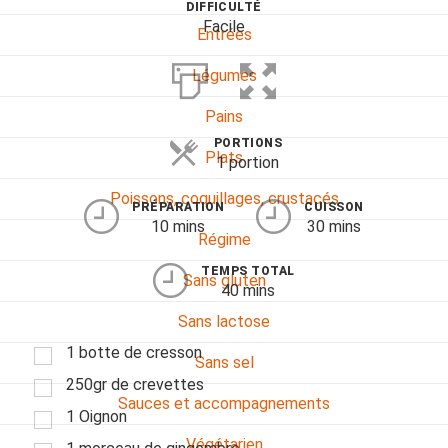
DIFFICULTÉ
Facile
Entrées
Légumes
Pains
PORTIONS
Plats
1 portion
Poissons, coquillages, crustacés
PRÉPARATION
CUISSON
10 mins
30 mins
Régime
TEMPS TOTAL
Sans gluten
40 mins
Sans lactose
1 botte de cresson
Sans sel
250gr de crevettes
Sauces et accompagnements
1 Oignon
Végétarien