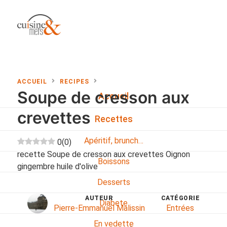
ACCUEIL
RECIPES
Soupe de cresson aux
Accueil
crevettes
Recettes
Apéritif, brunch…
0
(
0
)
recette Soupe de cresson aux crevettes Oignon
Boissons
gingembre huile d'olive
Desserts
AUTEUR
CATÉGORIE
Diabete
Pierre-Emmanuel Malissin
Entrées
En vedette