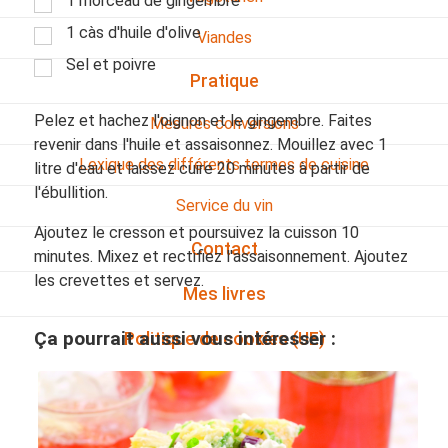
1 morceau de gingembre
1 càs d'huile d'olive
Viandes
Sel et poivre
Pratique
Pelez et hachez l'oignon et le gingembre. Faites
Mesures conversions
revenir dans l'huile et assaisonnez. Mouillez avec 1
Lexique des différents termes de cuisine
litre d'eau et laissez cuire 20 minutes à partir de
l'ébullition.
Service du vin
Ajoutez le cresson et poursuivez la cuisson 10
Contact
minutes. Mixez et rectifiez l'assaisonnement. Ajoutez
les crevettes et servez.
Mes livres
Ça pourrait aussi vous intéresser :
Politique de cookies (UE)