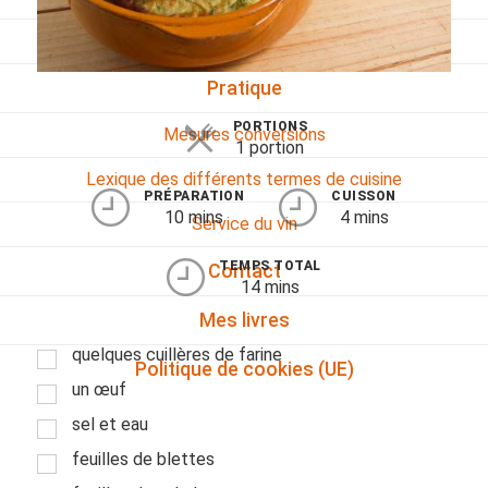
Viandes
Pratique
PORTIONS
Mesures conversions
1 portion
Lexique des différents termes de cuisine
PRÉPARATION
CUISSON
10 mins
4 mins
Service du vin
TEMPS TOTAL
Contact
14 mins
Mes livres
quelques cuillères de farine
Politique de cookies (UE)
un œuf
sel et eau
feuilles de blettes