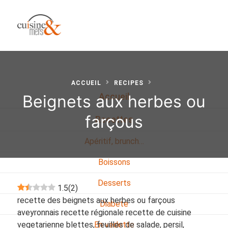
ACCUEIL
RECIPES
Beignets aux herbes ou
Accueil
farçous
Recettes
Apéritif, brunch…
Boissons
Desserts
1.5
(
2
)
recette des beignets aux herbes ou farçous
Diabete
aveyronnais recette régionale recette de cuisine
vegetarienne blettes, feuilles de salade, persil,
En vedette