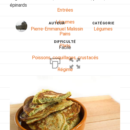
épinards
Entrées
Légumes
AUTEUR
CATÉGORIE
Pierre-Emmanuel Malissin
Légumes
Pains
DIFFICULTÉ
Plats
Facile
Poissons, coquillages, crustacés
Régime
Sans gluten
Sans lactose
Sans sel
Sauces et accompagnements
Végétarien