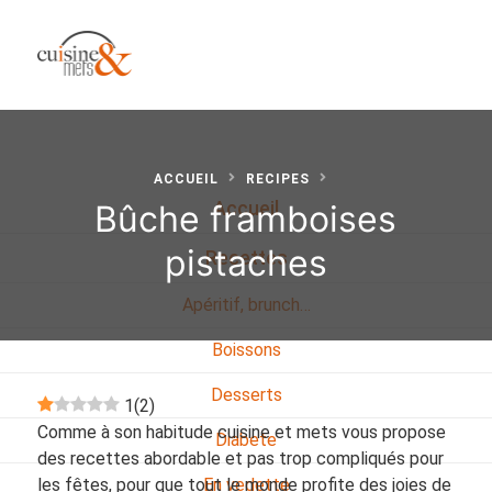
ACCUEIL
RECIPES
Bûche framboises
Accueil
pistaches
Recettes
Apéritif, brunch…
Boissons
Desserts
1
(
2
)
Comme à son habitude cuisine et mets vous propose
Diabete
des recettes abordable et pas trop compliqués pour
les fêtes, pour que tout le monde profite des joies de
En vedette