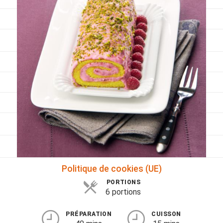
Viandes
Pratique
Mesures conversions
Lexique des différents termes de cuisine
Service du vin
Contact
Mes livres
Politique de cookies (UE)
PORTIONS
6 portions
PRÉPARATION
CUISSON