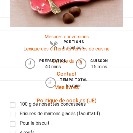
Viandes
Pratique
Mesures conversions
PORTIONS
6 portions
Lexique des différents termes de cuisine
Service du vin
PRÉPARATION
CUISSON
40 mins
15 mins
Contact
TEMPS TOTAL
55 mins
Mes livres
Politique de cookies (UE)
100 g de noisettes concassées
Brisures de marrons glacés (facultatif)
Pour le biscuit :
4 œufs