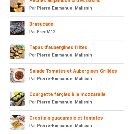
Pêches au jambon cru et basilic
Par
Pierre-Emmanuel Malissin
Brasucade
Par
FredM12
Tapas d’aubergines frites
Par
Pierre-Emmanuel Malissin
Salade Tomates et Aubergines Grillées
Par
Pierre-Emmanuel Malissin
Courgette farçies à la mozzarelle
Par
Pierre-Emmanuel Malissin
Crostinis guacamole et tomates
Par
Pierre-Emmanuel Malissin