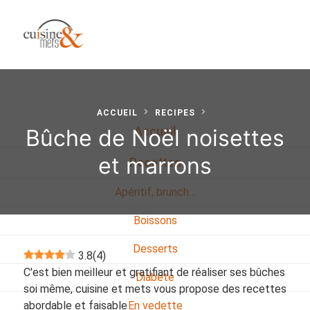
ACCUEIL
RECIPES
Bûche de Noël noisettes
Accueil
et marrons
Recettes
Apéritif, brunch…
Boissons
Desserts
3.8
(
4
)
C'est bien meilleur et gratifiant de réaliser ses bûches
Diabete
soi même, cuisine et mets vous propose des recettes
abordable et faisable
En vedette