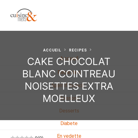
ACCUEIL
RECIPES
CAKE CHOCOLAT
Accueil
BLANC COINTREAU
Recettes
NOISETTES EXTRA
Apéritif, brunch…
MOELLEUX
Boissons
Desserts
Diabete
En vedette