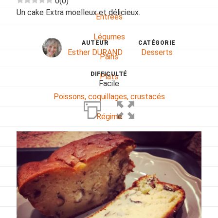
0
(
0
)
Un cake Extra moelleux et délicieux.
Entrées
Légumes
AUTEUR
CATÉGORIE
Esther DURAND
Desserts
Pains
DIFFICULTÉ
Plats
Facile
Poissons, coquillages, crustacés
Régime
Sans gluten
Sans lactose
Sans sel
Sauces et accompagnements
Végétarien