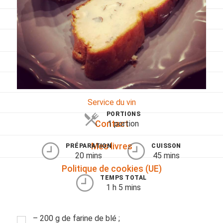
Viandes
Pratique
Mesures conversions
Lexique des différents termes de cuisine
Service du vin
PORTIONS
1 portion
Contact
Mes livres
PRÉPARATION
CUISSON
20 mins
45 mins
Politique de cookies (UE)
TEMPS TOTAL
1 h 5 mins
– 200 g de farine de blé ;