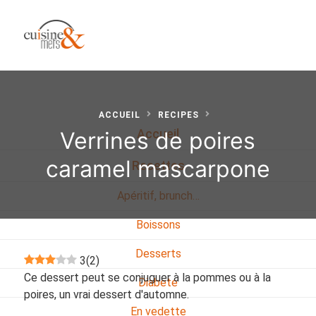
ACCUEIL
RECIPES
Verrines de poires
Accueil
caramel mascarpone
Recettes
Apéritif, brunch…
Boissons
Desserts
3
(
2
)
Ce dessert peut se conjuguer à la pommes ou à la
Diabete
poires, un vrai dessert d'automne.
En vedette