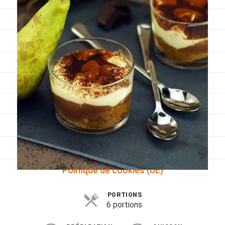
Viandes
Pratique
Mesures conversions
Lexique des différents termes de cuisine
Service du vin
Contact
Mes livres
Politique de cookies (UE)
PORTIONS
6 portions