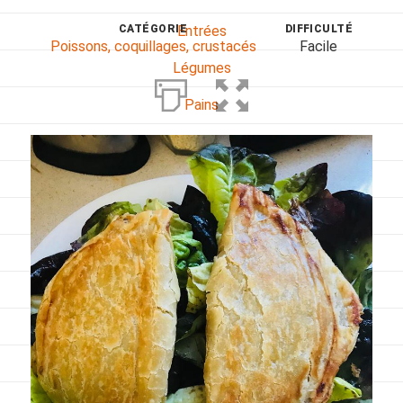
CATÉGORIE
DIFFICULTÉ
Entrées
Poissons, coquillages, crustacés
Facile
Légumes
Pains
Plats
Poissons, coquillages, crustacés
Régime
Sans gluten
Sans lactose
Sans sel
Sauces et accompagnements
Végétarien