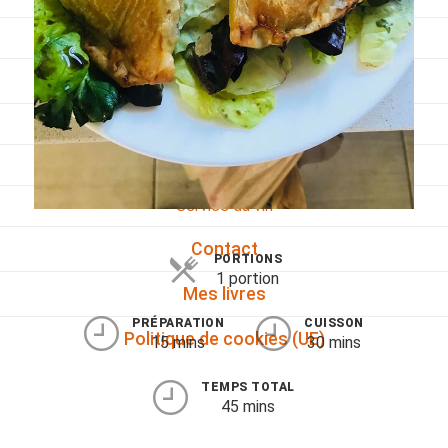
Viandes
Pratique
Mesures conversions
Lexique des différents termes de cuisine
Service du vin
Contact
PORTIONS
1 portion
Mes livres
PRÉPARATION
CUISSON
Politique de cookies (UE)
15 mins
30 mins
TEMPS TOTAL
45 mins