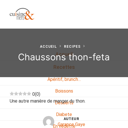
ACCUEIL
RECIPES
Chaussons thon-feta
Accueil
Recettes
Apéritif, brunch…
Boissons
0
(
0
)
Une autre manière de manger du thon.
Desserts
Diabete
AUTEUR
Garance Gaye
En vedette