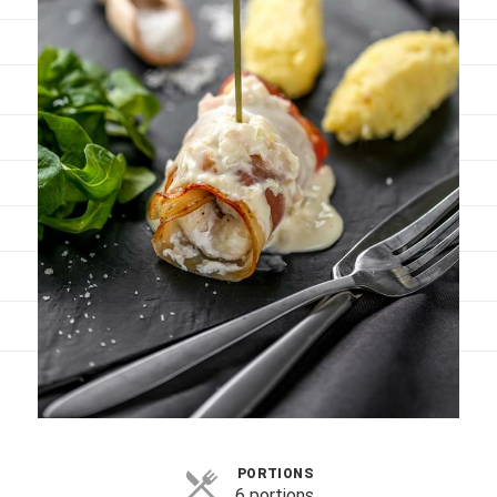
Viandes
Pratique
Mesures conversions
Lexique des différents termes de cuisine
Service du vin
Contact
Mes livres
Politique de cookies (UE)
PORTIONS
6 portions