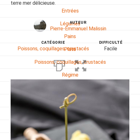
terre mer délicieuse.
Entrées
AUTEUR
Légumes
Pierre-Emmanuel Malissin
Pains
CATÉGORIE
DIFFICULTÉ
Poissons, coquillages, crustacés
Facile
Plats
Poissons, coquillages, crustacés
Régime
Sans gluten
Sans lactose
Sans sel
Sauces et accompagnements
Végétarien