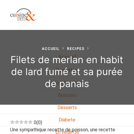
ACCUEIL
RECIPES
Filets de merlan en habit
Accueil
de lard fumé et sa purée
Recettes
de panais
Apéritif, brunch…
Boissons
Desserts
Diabete
0
(
0
)
Une sympathique recette de poisson, une recette
En vedette