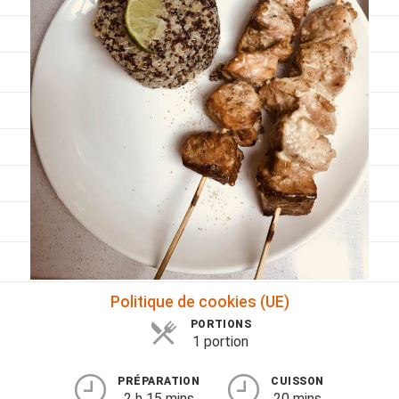
Viandes
Pratique
Mesures conversions
Lexique des différents termes de cuisine
Service du vin
Contact
Mes livres
Politique de cookies (UE)
PORTIONS
1 portion
PRÉPARATION
CUISSON
2 h 15 mins
20 mins