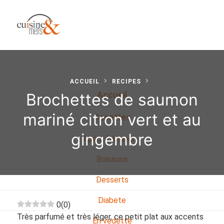
ACCUEIL
RECIPES
Brochettes de saumon
Accueil
mariné citron vert et au
Recettes
gingembre
Apéritif, brunch…
Boissons
Desserts
Diabete
0
(
0
)
Très parfumé et très léger, ce petit plat aux accents
En vedette