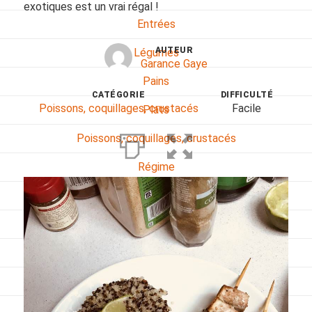
exotiques est un vrai régal !
Entrées
AUTEUR
Légumes
Garance Gaye
Pains
CATÉGORIE
DIFFICULTÉ
Poissons, coquillages, crustacés
Facile
Plats
Poissons, coquillages, crustacés
Régime
Sans gluten
Sans lactose
Sans sel
Sauces et accompagnements
Végétarien