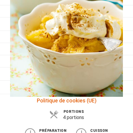
Viandes
Pratique
Mesures conversions
Lexique des différents termes de cuisine
Service du vin
Contact
Mes livres
Politique de cookies (UE)
PORTIONS
4 portions
PRÉPARATION
CUISSON