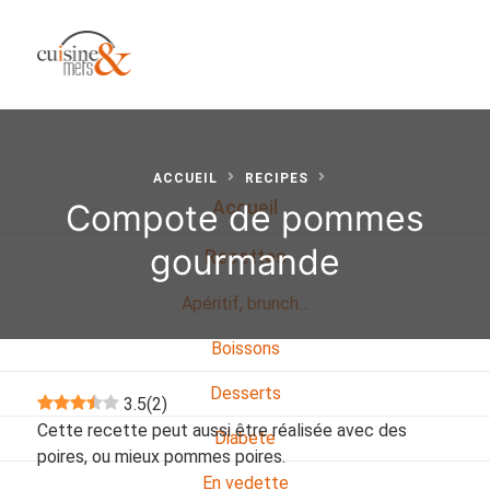
ACCUEIL
RECIPES
Compote de pommes
Accueil
gourmande
Recettes
Apéritif, brunch…
Boissons
Desserts
3.5
(
2
)
Cette recette peut aussi être réalisée avec des
Diabete
poires, ou mieux pommes poires.
En vedette