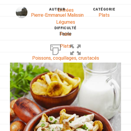
AUTEUR
CATÉGORIE
Entrées
Pierre-Emmanuel Malissin
Plats
Légumes
DIFFICULTÉ
Facile
Pains
Plats
Poissons, coquillages, crustacés
Régime
Sans gluten
Sans lactose
Sans sel
Sauces et accompagnements
Végétarien