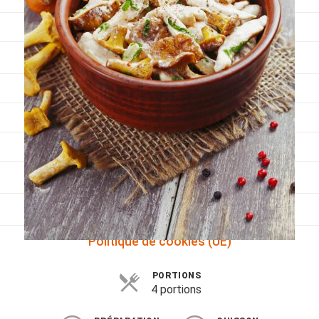
Viandes
Pratique
Mesures conversions
Lexique des différents termes de cuisine
Service du vin
Contact
Mes livres
Politique de cookies (UE)
PORTIONS
4 portions