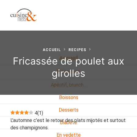
ACCUEIL
RECIPES
Fricassée de poulet aux
Accueil
girolles
Recettes
Apéritif, brunch…
Boissons
Desserts
4
(
1
)
L'automne c'est le retour des plats mijotés et surtout
Diabete
des champignons.
En vedette