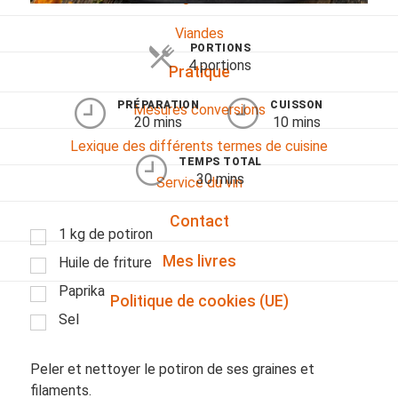
Viandes
PORTIONS
4 portions
Pratique
PRÉPARATION
CUISSON
Mesures conversions
20 mins
10 mins
Lexique des différents termes de cuisine
TEMPS TOTAL
30 mins
Service du vin
Contact
1 kg de potiron
Mes livres
Huile de friture
Paprika
Politique de cookies (UE)
Sel
Peler et nettoyer le potiron de ses graines et
filaments.