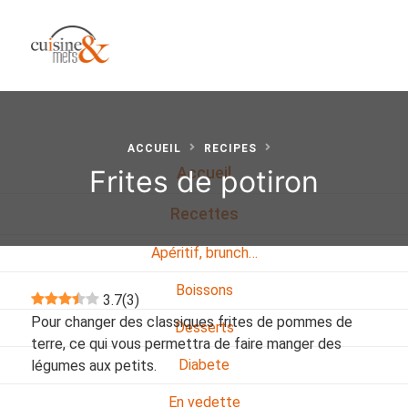
ACCUEIL
RECIPES
Frites de potiron
Accueil
Recettes
Apéritif, brunch…
Boissons
3.7
(
3
)
Pour changer des classiques frites de pommes de
Desserts
terre, ce qui vous permettra de faire manger des
Diabete
légumes aux petits.
En vedette