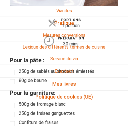
Viandes
PORTIONS
Pratique
1 portion
Mesures conversions
PRÉPARATION
30 mins
Lexique des différents termes de cuisine
Service du vin
Pour la pâte :
Contact
250g de sablés au chocolat émiettés
80g de beurre
Mes livres
Pour la garniture:
Politique de cookies (UE)
500g de fromage blanc
250g de fraises gariguettes
Confiture de fraises