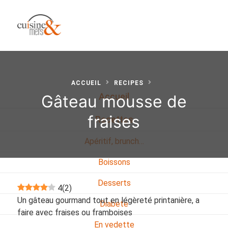
ACCUEIL
RECIPES
Gâteau mousse de
Accueil
fraises
Recettes
Apéritif, brunch…
Boissons
Desserts
4
(
2
)
Un gâteau gourmand tout en légèreté printanière, a
Diabete
faire avec fraises ou framboises
En vedette