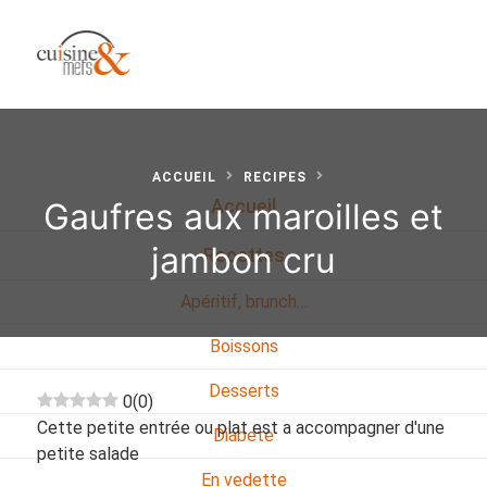
ACCUEIL
RECIPES
Gaufres aux maroilles et
Accueil
jambon cru
Recettes
Apéritif, brunch…
Boissons
Desserts
0
(
0
)
Cette petite entrée ou plat est a accompagner d'une
Diabete
petite salade
En vedette