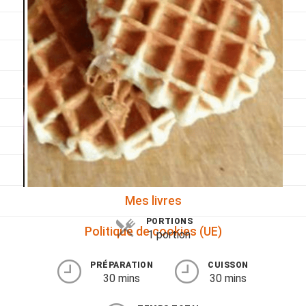
Viandes
Pratique
Mesures conversions
Lexique des différents termes de cuisine
Service du vin
Contact
Mes livres
PORTIONS
Politique de cookies (UE)
1 portion
PRÉPARATION
CUISSON
30 mins
30 mins