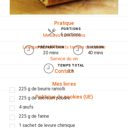
Viandes
Pratique
PORTIONS
6 portions
Mesures conversions
Lexique des différents termes de cuisine
PRÉPARATION
CUISSON
20 mins
40 mins
Service du vin
TEMPS TOTAL
1 h
Contact
Mes livres
225 g de beurre ramolli
Politique de cookies (UE)
225 g de sucre en poudre
4 œufs
225 g de farine
1 sachet de levure chimique