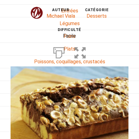
AUTEUR
CATÉGORIE
Entrées
Michael Viala
Desserts
Légumes
DIFFICULTÉ
Facile
Pains
Plats
Poissons, coquillages, crustacés
Régime
Sans gluten
Sans lactose
Sans sel
Sauces et accompagnements
Végétarien