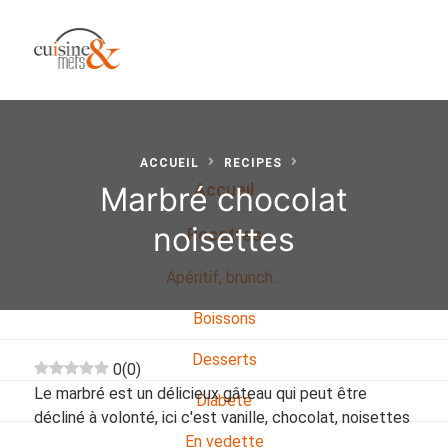
ACCUEIL
RECIPES
Marbré chocolat
Accueil
noisettes
Recettes
Apéritif, brunch…
Boissons
Desserts
0
(
0
)
Le marbré est un délicieux gâteau qui peut être
Diabete
décliné à volonté, ici c'est vanille, chocolat, noisettes
En vedette