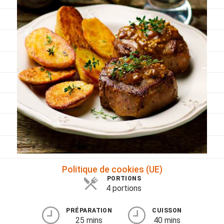
Viandes
Pratique
Mesures conversions
Lexique des différents termes de cuisine
Service du vin
Contact
Mes livres
Politique de cookies (UE)
PORTIONS
4 portions
PRÉPARATION
CUISSON
25 mins
40 mins