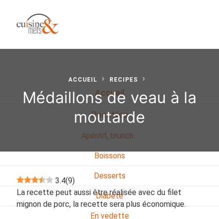
ACCUEIL
RECIPES
Médaillons de veau à la
Accueil
moutarde
Recettes
Apéritif, brunch…
Boissons
Desserts
3.4
(
9
)
La recette peut aussi être réalisée avec du filet
Diabete
mignon de porc, la recette sera plus économique.
En vedette