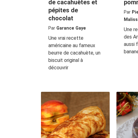
de cacahuètes et
pom
pépites de
Par
Pi
chocolat
Maliss
Par
Garance Gaye
Une re
des Ant
Une vrai recette
aussi 
américaine au fameux
banan
beurre de cacahuète, un
biscuit original à
découvrir