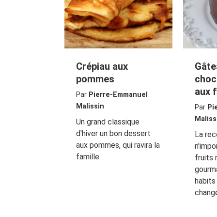
Crépiau aux
Gâte
pommes
choc
aux 
Par
Pierre-Emmanuel
Malissin
Par
Pi
Maliss
Un grand classique
d'hiver un bon dessert
La re
aux pommes, qui ravira la
n'impo
famille.
fruits
gourm
habits
change