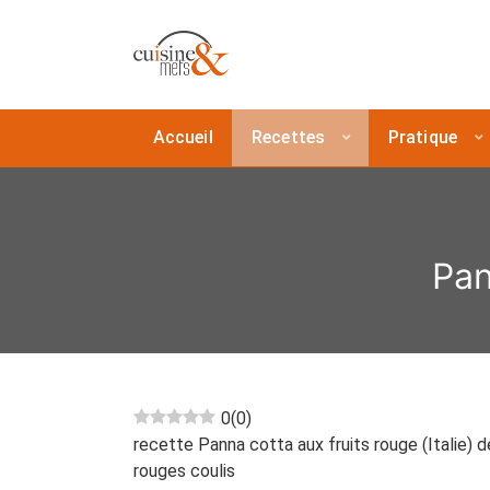
Accueil
Recettes
Pratique
Pan
0
(
0
)
recette Panna cotta aux fruits rouge (Italie) de
rouges coulis