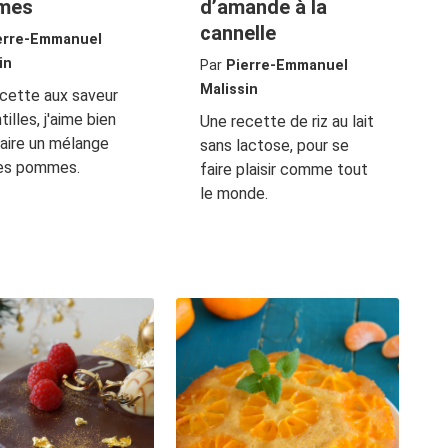
mes
d’amande à la
cannelle
erre-Emmanuel
in
Par
Pierre-Emmanuel
Malissin
cette aux saveur
illes, j'aime bien
Une recette de riz au lait
faire un mélange
sans lactose, pour se
es pommes.
faire plaisir comme tout
le monde.