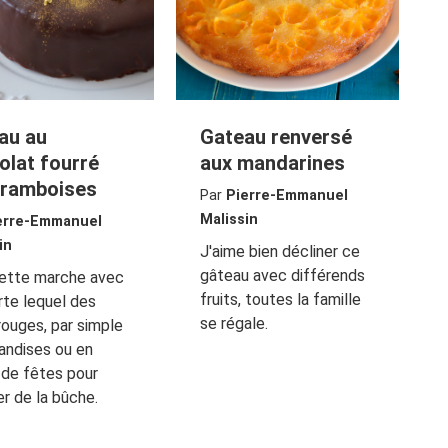
au au
Gateau renversé
olat fourré
aux mandarines
framboises
Par
Pierre-Emmanuel
Malissin
erre-Emmanuel
in
J'aime bien décliner ce
gâteau avec différends
cette marche avec
fruits, toutes la famille
rte lequel des
se régale.
 rouges, par simple
andises ou en
 de fêtes pour
r de la bûche.