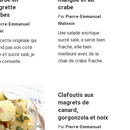
grette
crabe
rbes
Par
Pierre-Emmanuel
Malissin
erre-Emmanuel
in
Une salade exotique
sucré salé, a servir bien
cette originale qui
fraiche, elle bien
nd pas son coté
meilleure avec de la
é et sucré salé, je
chair de crabe fraiche.
a conseille.
Clafoutis aux
magrets de
canard,
gorgonzola et noix
Par
Pierre-Emmanuel