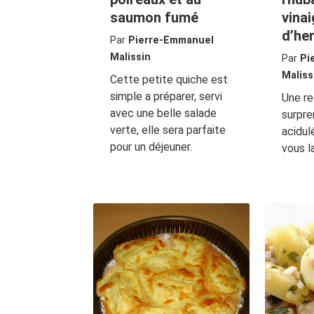
saumon fumé
vinai
d’he
Par
Pierre-Emmanuel
Malissin
Par
Pi
Maliss
Cette petite quiche est
simple a préparer, servi
Une re
avec une belle salade
surpre
verte, elle sera parfaite
acidul
pour un déjeuner.
vous l