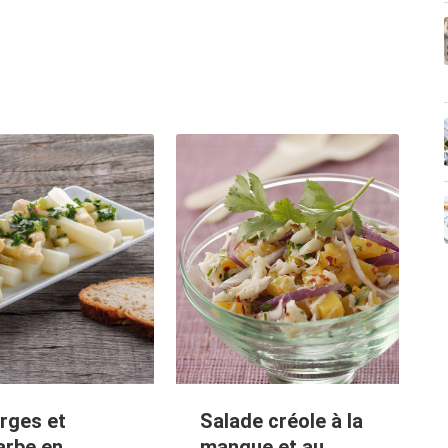
rges et
Salade créole à la
arbe en
mangue et au