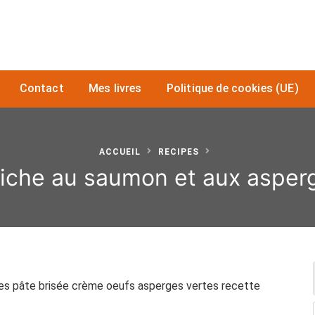
Contact
Mes livres
Politique de cookies (UE)
ACCUEIL
RECIPES
iche au saumon et aux asper
es pâte brisée crème oeufs asperges vertes recette