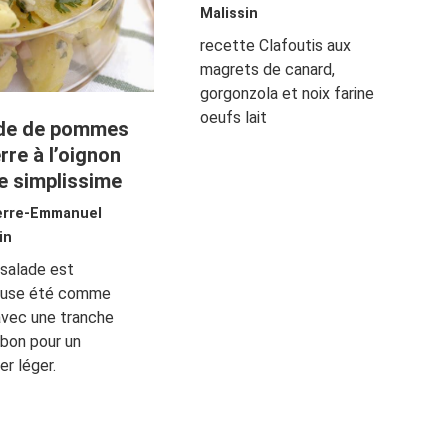
Malissin
recette Clafoutis aux
magrets de canard,
gorgonzola et noix farine
oeufs lait
de de pommes
rre à l’oignon
e simplissime
erre-Emmanuel
in
salade est
ieuse été comme
 avec une tranche
bon pour un
er léger.