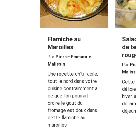
Flamiche au
Sala
Maroilles
de te
roug
Par
Pierre-Emmanuel
Malissin
Par
Pi
Maliss
Une recette ch'ti facile,
tout le nord dans votre
Cette 
cuisine contrairement à
délic
ce que l'on pourrait
hiver,
croire le gout du
de jam
fromage est doux dans
déjeun
cette flamiche au
maroilles