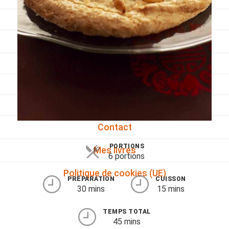
Viandes
Pratique
Mesures conversions
Lexique des différents termes de cuisine
Service du vin
Contact
PORTIONS
Mes livres
6 portions
Politique de cookies (UE)
PRÉPARATION
CUISSON
30 mins
15 mins
TEMPS TOTAL
45 mins