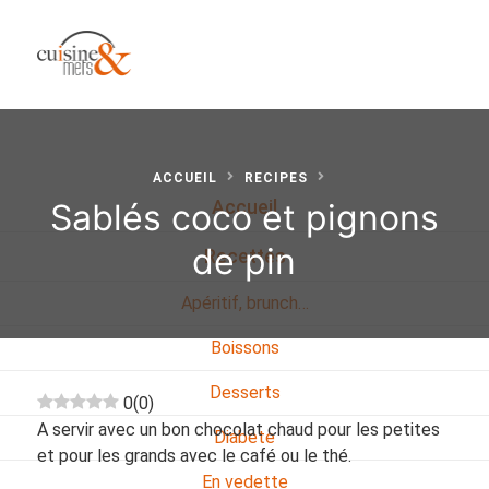
ACCUEIL
RECIPES
Sablés coco et pignons
Accueil
de pin
Recettes
Apéritif, brunch…
Boissons
Desserts
0
(
0
)
A servir avec un bon chocolat chaud pour les petites
Diabete
et pour les grands avec le café ou le thé.
En vedette