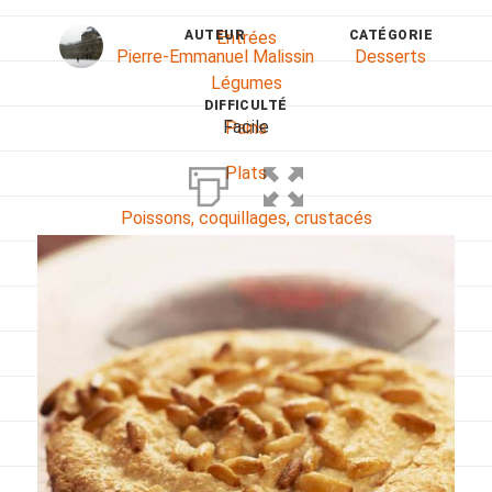
AUTEUR
CATÉGORIE
Entrées
Pierre-Emmanuel Malissin
Desserts
Légumes
DIFFICULTÉ
Facile
Pains
Plats
Poissons, coquillages, crustacés
Régime
Sans gluten
Sans lactose
Sans sel
Sauces et accompagnements
Végétarien