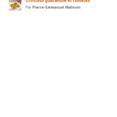
Crostinis guacamole et tomates
Par
Pierre-Emmanuel Malissin