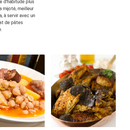
 d'habitude plus
a mijoté, meilleur
a, à servir avec un
at de pâtes
e.