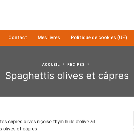
Contact
Mes livres
Politique de cookies (UE)
ACCUEIL
RECIPES
Spaghettis olives et câpres
s câpres olives niçoise thym huile d'olive ail
s olives et câpres