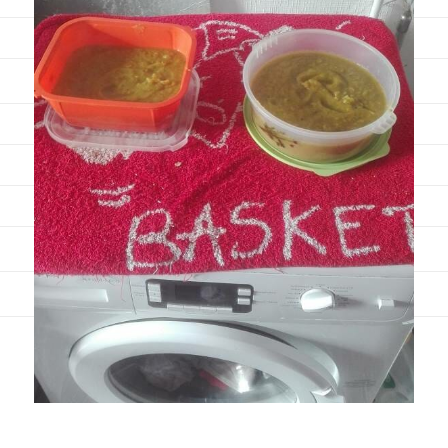
Viandes
Pratique
Mesures conversions
Lexique des différents termes de cuisine
Service du vin
Contact
Mes livres
Politique de cookies (UE)