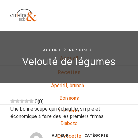
ACCUEIL
RECIPES
Velouté de légumes
Accueil
Recettes
Apéritif, brunch…
Boissons
0
(
0
)
Une bonne soupe qui réchauffe, simple et
Desserts
économique à faire des les premiers frimas.
Diabete
En vedette
AUTEUR
CATÉGORIE