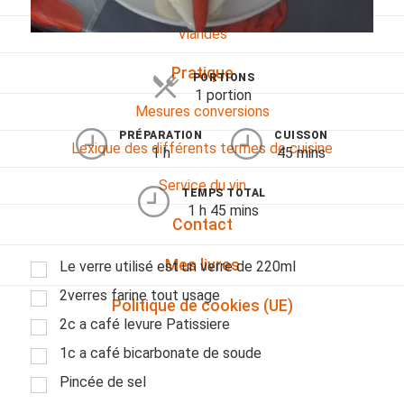
Viandes
Pratique
PORTIONS
1 portion
Mesures conversions
PRÉPARATION
CUISSON
Lexique des différents termes de cuisine
1 h
45 mins
Service du vin
TEMPS TOTAL
1 h 45 mins
Contact
Mes livres
Le verre utilisé est un verre de 220ml
2verres farine tout usage
Politique de cookies (UE)
2c a café levure Patissiere
1c a café bicarbonate de soude
Pincée de sel