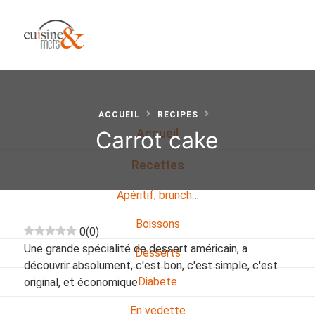
ACCUEIL
RECIPES
Carrot cake
Accueil
Recettes
Apéritif, brunch…
Boissons
0
(
0
)
Une grande spécialité de dessert américain, a
Desserts
découvrir absolument, c'est bon, c'est simple, c'est
Diabete
original, et économique
En vedette