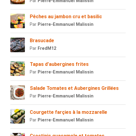
Par
Pierre-Emmanuel Malissin
Pêches au jambon cru et basilic
Par
Pierre-Emmanuel Malissin
Brasucade
Par
FredM12
Tapas d’aubergines frites
Par
Pierre-Emmanuel Malissin
Salade Tomates et Aubergines Grillées
Par
Pierre-Emmanuel Malissin
Courgette farçies à la mozzarelle
Par
Pierre-Emmanuel Malissin
Crostinis guacamole et tomates