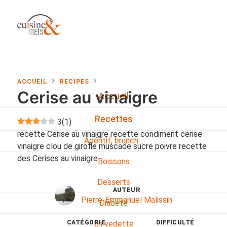
ACCUEIL
RECIPES
Cerise au vinaigre
Accueil
Recettes
3
(
1
)
recette Cerise au vinaigre recette condiment cerise
Apéritif, brunch…
vinaigre clou de girofle muscade sucre poivre recette
des Cerises au vinaigre
Boissons
Desserts
AUTEUR
Pierre-Emmanuel Malissin
Diabete
CATÉGORIE
DIFFICULTÉ
En vedette