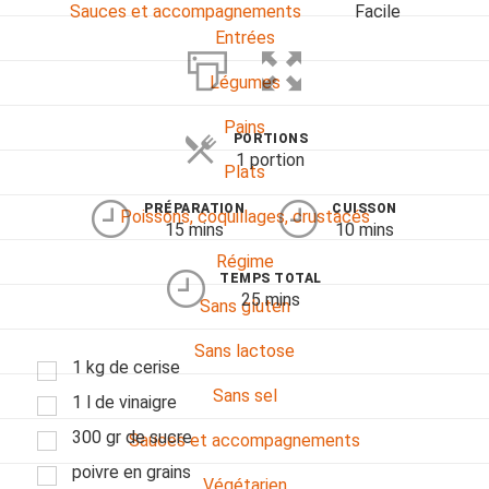
Sauces et accompagnements
Facile
Entrées
Légumes
Pains
PORTIONS
1 portion
Plats
PRÉPARATION
CUISSON
Poissons, coquillages, crustacés
15 mins
10 mins
Régime
TEMPS TOTAL
25 mins
Sans gluten
Sans lactose
1 kg de cerise
Sans sel
1 l de vinaigre
300 gr de sucre
Sauces et accompagnements
poivre en grains
Végétarien