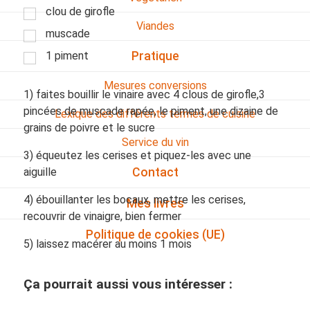
clou de girofle
Viandes
muscade
1 piment
Pratique
Mesures conversions
1) faites bouillir le vinaire avec 4 clous de girofle,3
pincées de muscade rapée, le piment, une dizaine de
Lexique des différents termes de cuisine
grains de poivre et le sucre
Service du vin
3) équeutez les cerises et piquez-les avec une
aiguille
Contact
4) ébouillanter les bocaux, mettre les cerises,
Mes livres
recouvrir de vinaigre, bien fermer
Politique de cookies (UE)
5) laissez macérer au moins 1 mois
Ça pourrait aussi vous intéresser :