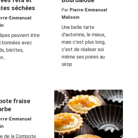
rées fêta et
Bourdaloue
tes séchées
Par
Pierre-Emmanuel
Malissin
erre-Emmanuel
in
Une belle tarte
d'automne, le mieux,
rêpes peuvent être
mais c'est plus long,
ctionnées avec
c'est de réaliser soi
ds, blettes,
même ses poires au
...
sirop
ote fraise
arbe
erre-Emmanuel
in
te de la Compote