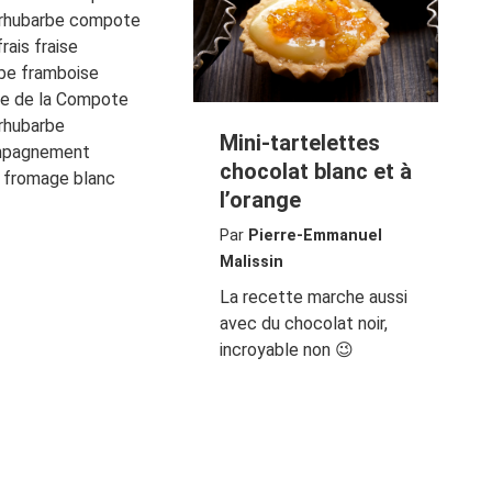
 rhubarbe compote
frais fraise
be framboise
te de la Compote
 rhubarbe
Mini-tartelettes
mpagnement
chocolat blanc et à
 fromage blanc
l’orange
Par
Pierre-Emmanuel
Malissin
La recette marche aussi
avec du chocolat noir,
incroyable non 😉