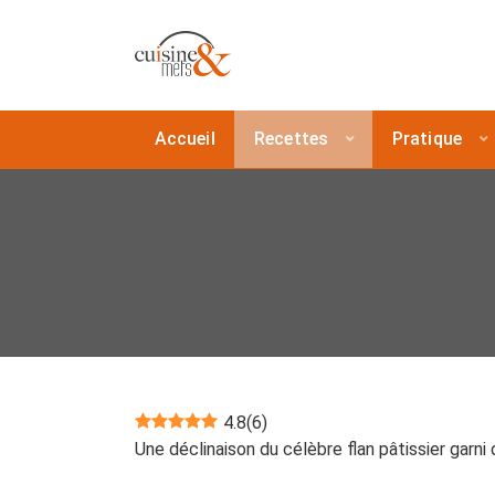
Accueil
Recettes
Pratique
4.8
(
6
)
Une déclinaison du célèbre flan pâtissier garni