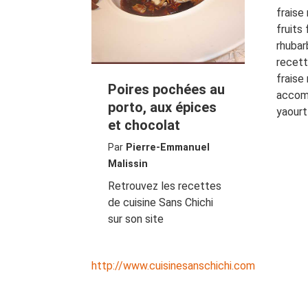
fraise
fruits 
rhubar
recet
fraise
Poires pochées au
acco
porto, aux épices
yaourt
et chocolat
Par
Pierre-Emmanuel
Malissin
Retrouvez les recettes
de cuisine Sans Chichi
sur son site
http://www.cuisinesanschichi.com