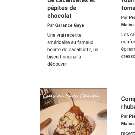
de cacahuètes et
four
pépites de
toma
chocolat
Par
Pi
Maliss
Par
Garance Gaye
Les c
Une vrai recette
confe
américaine au fameux
épinar
beurre de cacahuète, un
cresson
biscuit original à
découvrir
Comp
rhub
Par
Pi
Maliss
recet