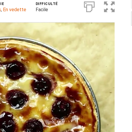
IE
DIFFICULTÉ
s
,
En vedette
Facile