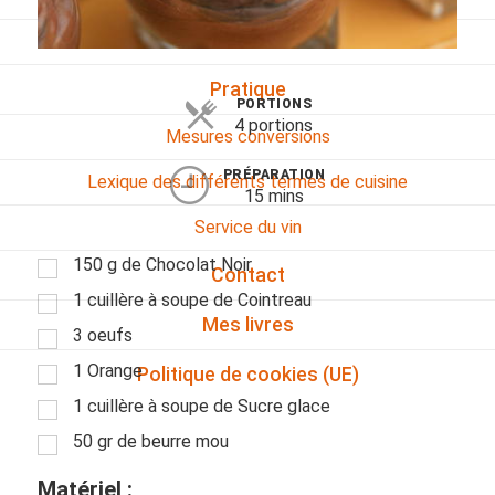
Viandes
Pratique
PORTIONS
4 portions
Mesures conversions
PRÉPARATION
Lexique des différents termes de cuisine
15 mins
Service du vin
150 g de Chocolat Noir
Contact
1 cuillère à soupe de Cointreau
Mes livres
3 oeufs
1 Orange
Politique de cookies (UE)
1 cuillère à soupe de Sucre glace
50 gr de beurre mou
Matériel :