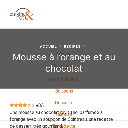
ACCUEIL
RECIPES
Mousse à l’orange et au
Accueil
chocolat
Recettes
Apéritif, brunch…
Boissons
Desserts
3.8
(
6
)
Une mousse au chocolat revisitée, parfumée à
Diabete
l'orange avec un soupçon de Cointreau, une recette
de dessert très gourmand.
En vedette