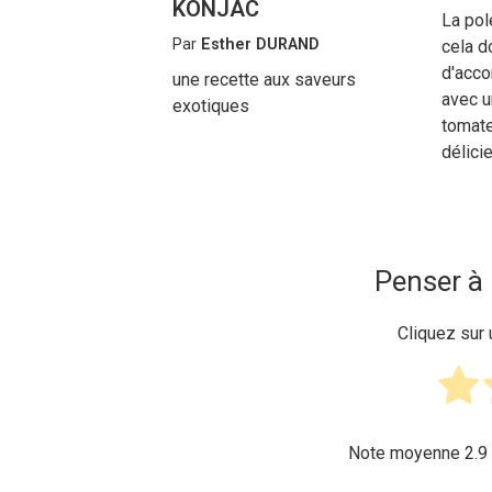
KONJAC
La pol
Par
Esther DURAND
cela d
d'acc
une recette aux saveurs
avec u
exotiques
tomate
délici
Penser à 
Cliquez sur 
Note moyenne
2.9