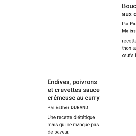
Bouc
aux 
Par
Pi
Maliss
recet
thon a
œufs l
Endives, poivrons
et crevettes sauce
crémeuse au curry
Par
Esther DURAND
Une recette diététique
mais qui ne manque pas
de saveur.