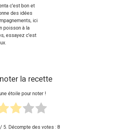
enta c'est bon et
onne des idées
ompagnements, ici
n poisson à la
s, essayez c'est
eux.
noter la recette
une étoile pour noter !
/ 5. Décompte des votes :
8