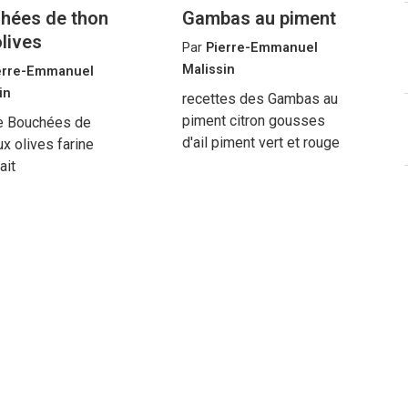
hées de thon
Gambas au piment
olives
Par
Pierre-Emmanuel
Malissin
erre-Emmanuel
in
recettes des Gambas au
piment citron gousses
te Bouchées de
d'ail piment vert et rouge
ux olives farine
ait