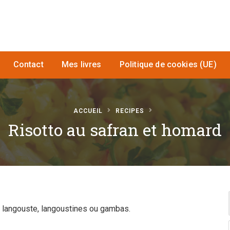
Contact
Mes livres
Politique de cookies (UE)
ACCUEIL
RECIPES
Risotto au safran et homard
a langouste, langoustines ou gambas.