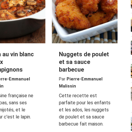
 au vin blanc
Nuggets de poulet
ux
et sa sauce
pignons
barbecue
erre-Emmanuel
Par
Pierre-Emmanuel
in
Malissin
sine française ne
Cette recette est
 pas, sans ses
parfaite pour les enfants
mijotés, et le
et les ados, les nuggets
r c'est le lapin.
de poulet et sa sauce
barbecue fait maison.