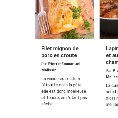
Filet mignon de
Lapin
porc en croute
et a
cham
Par
Pierre-Emmanuel
Malissin
Par
Pi
Maliss
La viande est cuite à
l’étouffé dans la pâte,
La cui
elle est donc moelleuse
serait
et tendre, en n'étant pas
plats 
sèche.
meilleu