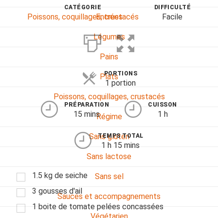
CATÉGORIE
DIFFICULTÉ
Poissons, coquillages, crustacés
Facile
Entrées
Légumes
Pains
PORTIONS
Plats
1 portion
Poissons, coquillages, crustacés
PRÉPARATION
CUISSON
15 mins
1 h
Régime
Sans gluten
TEMPS TOTAL
1 h 15 mins
Sans lactose
1.5 kg de seiche
Sans sel
3 gousses d'ail
Sauces et accompagnements
1 boite de tomate pelées concassées
Végétarien