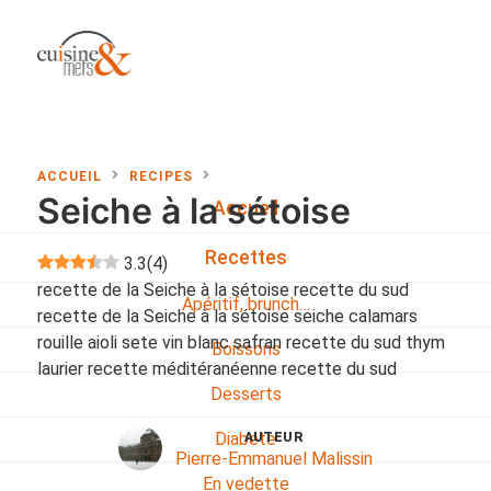
ACCUEIL
RECIPES
Seiche à la sétoise
Accueil
Recettes
3.3
(
4
)
recette de la Seiche à la sétoise recette du sud
Apéritif, brunch…
recette de la Seiche à la sétoise seiche calamars
rouille aioli sete vin blanc safran recette du sud thym
Boissons
laurier recette méditéranéenne recette du sud
Desserts
Diabete
AUTEUR
Pierre-Emmanuel Malissin
En vedette