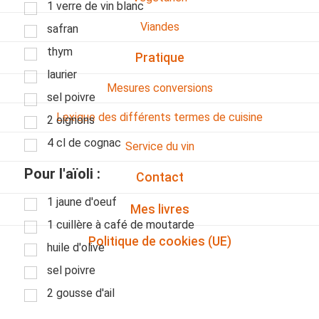
1 verre de vin blanc
Viandes
safran
thym
Pratique
laurier
Mesures conversions
sel poivre
Lexique des différents termes de cuisine
2 oignons
4 cl de cognac
Service du vin
Pour l'aïoli :
Contact
1 jaune d'oeuf
Mes livres
1 cuillère à café de moutarde
Politique de cookies (UE)
huile d'olive
sel poivre
2 gousse d'ail