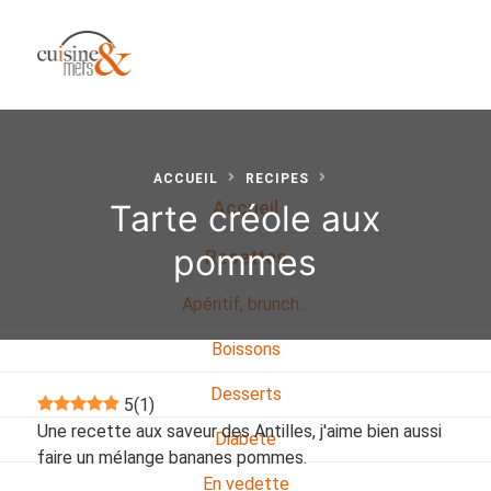
ACCUEIL
RECIPES
Tarte créole aux
Accueil
pommes
Recettes
Apéritif, brunch…
Boissons
Desserts
5
(
1
)
Une recette aux saveur des Antilles, j'aime bien aussi
Diabete
faire un mélange bananes pommes.
En vedette