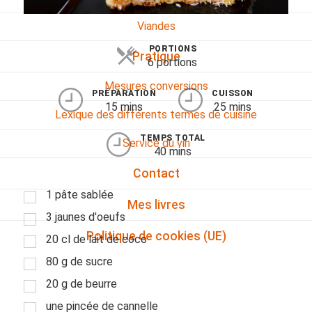
Viandes
PORTIONS
Pratique
6 portions
Mesures conversions
PRÉPARATION
CUISSON
15 mins
25 mins
Lexique des différents termes de cuisine
TEMPS TOTAL
Service du vin
40 mins
Contact
1 pâte sablée
Mes livres
3 jaunes d'oeufs
Politique de cookies (UE)
20 cl de lait de coco
80 g de sucre
20 g de beurre
une pincée de cannelle