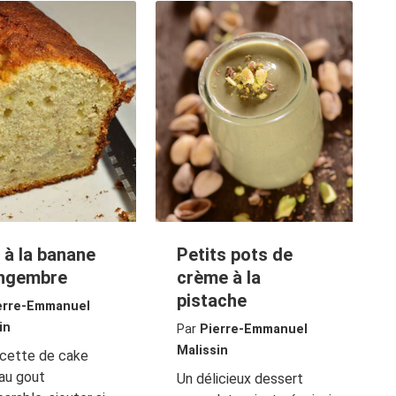
 à la banane
Petits pots de
ingembre
crème à la
pistache
erre-Emmanuel
in
Par
Pierre-Emmanuel
Malissin
ecette de cake
 au gout
Un délicieux dessert