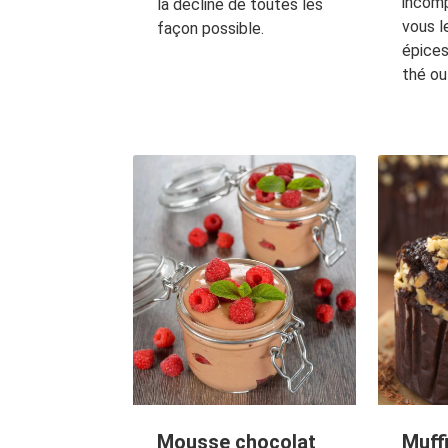
incomp
la décline de toutes les
vous l
façon possible.
épices
thé ou
Mousse chocolat
Muff