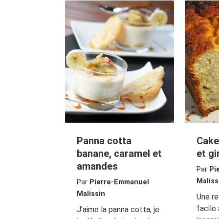
Panna cotta
Cake
banane, caramel et
et g
amandes
Par
Pi
Maliss
Par
Pierre-Emmanuel
Malissin
Une r
facile
J'aime la panna cotta, je