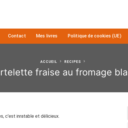
Contact
Mes livres
Politique de cookies (UE)
ACCUEIL
RECIPES
rtelette fraise au fromage bl
 c'est inratable et délicieux.