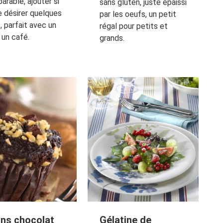
arable, ajouter si
sans gluten, juste épaissi
e désirer quelques
par les oeufs, un petit
, parfait avec un
régal pour petits et
 un café.
grands.
ins chocolat
Gélatine de