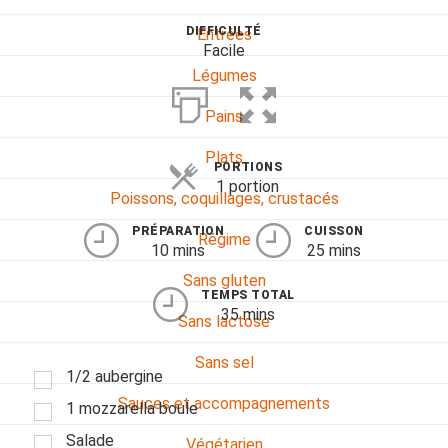
DIFFICULTÉ
Entrées
Facile
Légumes
Pains
Plats
PORTIONS
1 portion
Poissons, coquillages, crustacés
PRÉPARATION
CUISSON
Régime
10 mins
25 mins
Sans gluten
TEMPS TOTAL
35 mins
Sans lactose
Sans sel
1/2 aubergine
Sauces et accompagnements
1 mozzarella boule
Salade
Végétarien