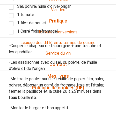
Sel/poivre/huile d'olive/origan
Viandes
1 tomate
Pratique
1 filet de poulet
1 Carré frais (fromage)
Mesures conversions
Lexique des différents termes de cuisine
-Couper le chapeau de l’aubergine + une tranche et
les quadriller
Service du vin
-Les assaisonner avec du sel, du poivre, de l'huile
Contact
d’olive et de l'origan
Mes livres
-Mettre le poulet sur une feuille de papier film, saler,
poivrer, déposer un carré de fromage frais et l'étaler,
Politique de cookies (UE)
fermer la papillote et la cuire 20 à 25 minutes dans
l’eau bouillante.
-Monter le burger et bon appétit.