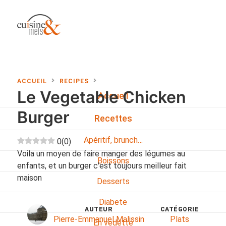
ACCUEIL
RECIPES
Le Vegetable Chicken
Accueil
Burger
Recettes
Apéritif, brunch…
0
(
0
)
Voila un moyen de faire manger des légumes au
Boissons
enfants, et un burger c'est toujours meilleur fait
maison
Desserts
Diabete
AUTEUR
CATÉGORIE
Pierre-Emmanuel Malissin
Plats
En vedette