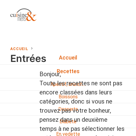
ACCUEIL
Entrées
Accueil
Recettes
Bonjour,
Toute les recettes ne sont pas
Apéritif, brunch…
encore classées dans leurs
Boissons
catégories, donc si vous ne
Desserts
trouvez pas votre bonheur,
pensez dans un deuxième
Diabete
temps à ne pas sélectionner les
En vedette