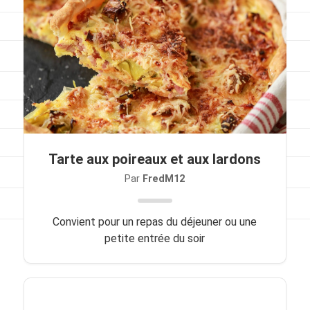
Viandes
Pratique
Mesures conversions
Lexique des différents termes de cuisine
Service du vin
Tarte aux poireaux et aux lardons
Contact
Par
FredM12
Mes livres
Convient pour un repas du déjeuner ou une
Politique de cookies (UE)
petite entrée du soir