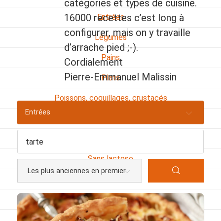
catégories et types de cuisine.
16000 recettes c’est long à
Entrées
configurer, mais on y travaille
Légumes
d’arrache pied ;-).
Pains
Cordialement
Pierre-Emmanuel Malissin
Plats
Poissons, coquillages, crustacés
Entrées
Régime
Sans gluten
Sans lactose
Sans sel
Sauces et accompagnements
Végétarien