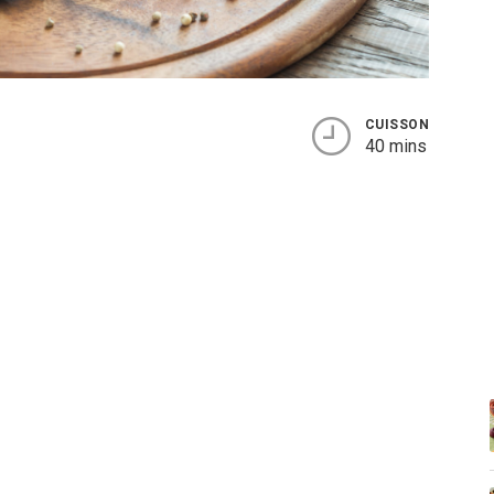
CUISSON
40 mins