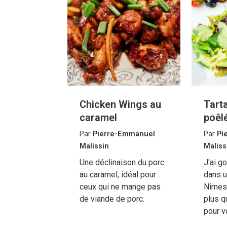
Chicken Wings au
Tart
caramel
poêl
Par
Pierre-Emmanuel
Par
Pi
Malissin
Maliss
Une déclinaison du porc
J'ai g
au caramel, idéal pour
dans u
ceux qui ne mange pas
Nîmes 
de viande de porc.
plus qu
pour v