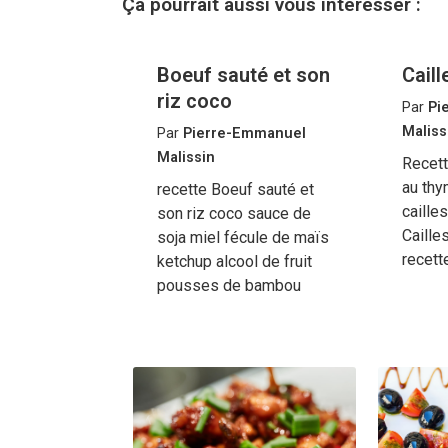
Ça pourrait aussi vous intéresser :
Boeuf sauté et son
Caill
riz coco
Par
Pi
Maliss
Par
Pierre-Emmanuel
Malissin
Recett
au thy
recette Boeuf sauté et
caille
son riz coco sauce de
Caille
soja miel fécule de maïs
recett
ketchup alcool de fruit
pousses de bambou