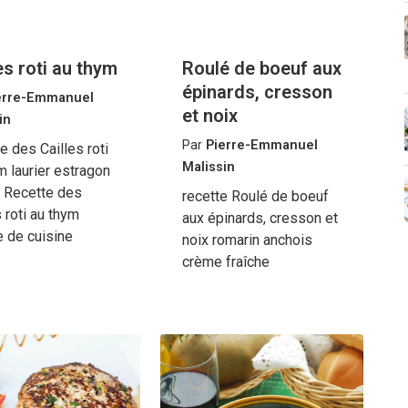
es roti au thym
Roulé de boeuf aux
épinards, cresson
erre-Emmanuel
et noix
in
Par
Pierre-Emmanuel
e des Cailles roti
Malissin
m laurier estragon
s Recette des
recette Roulé de boeuf
s roti au thym
aux épinards, cresson et
e de cuisine
noix romarin anchois
crème fraîche