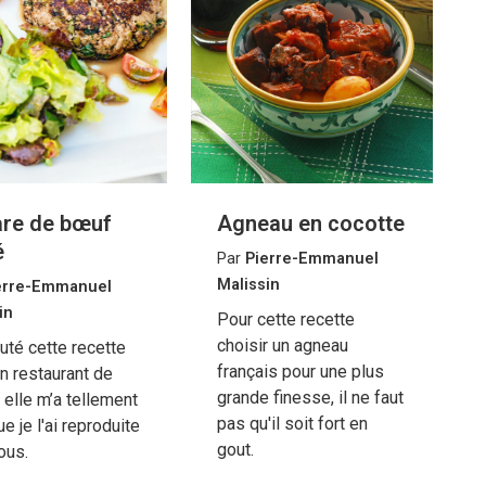
are de bœuf
Agneau en cocotte
é
Par
Pierre-Emmanuel
Malissin
erre-Emmanuel
in
Pour cette recette
choisir un agneau
outé cette recette
français pour une plus
n restaurant de
grande finesse, il ne faut
elle m’a tellement
pas qu'il soit fort en
e je l'ai reproduite
gout.
ous.